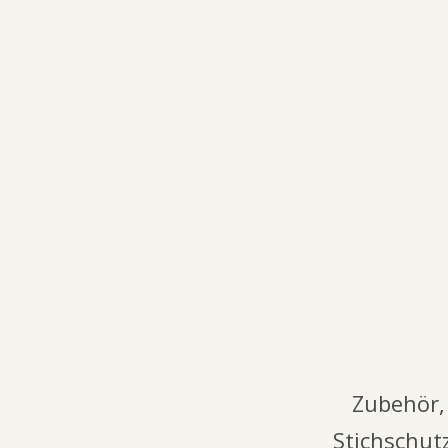
(
1
)
10,00 €
ab
Garmin Ersatzhalsband 2,5CM-Nylon-Halsband Alle
Farben
19,99 €
ab
4er Set Gurte Fährtenschuh Ersatzteil
8,00 €
Zubehör,
Stichschut