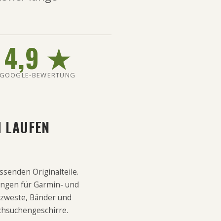
4,9
★
GOOGLE-BEWERTUNG
M LAUFEN
ssenden Originalteile.
ungen für Garmin- und
tzweste, Bänder und
achsuchengeschirre.