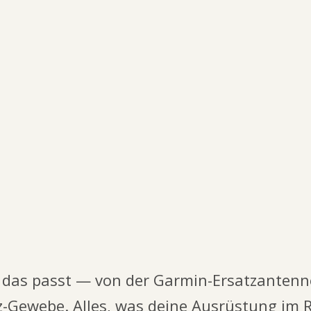
14,99 €
ab
Hundeschutzwesten – Cordura 560 dtex pro m²
18,00 €
ab
ERSATZAKKU-SET Lithium-Ionen fuer
HUNDEGERAET K5/K 5X
59,99 €
 das passt — von der Garmin-Ersatzantenn
z-Gewebe. Alles, was deine Ausrüstung im R