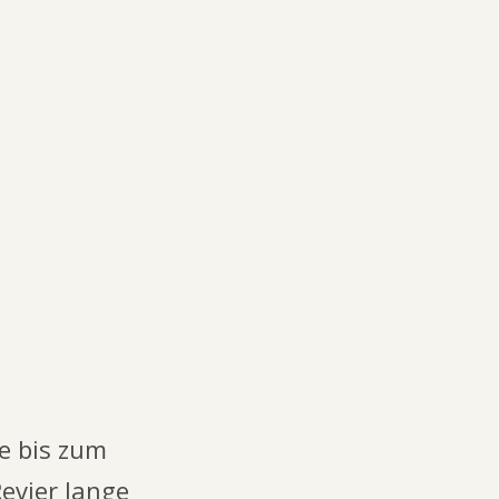
5,50 €
2 teiliges Ersatzteil Seilzug Fährtenschuh
5,00 €
e bis zum
evier lange