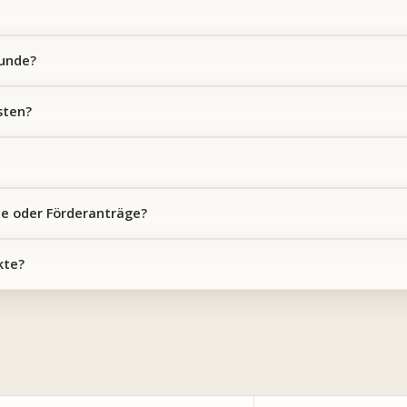
Hunde?
sten?
ne oder Förderanträge?
kte?