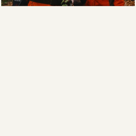
RATGEBER & WISSEN
WISSEN FÜR JÄGER
RATGEBER LESEN
NEWSLETTER
NEUHEITEN & EXKLUSIVE
ANGEBOTE
Newsletter abonnieren und 10 % Rabatt auf die
erste Bestellung sichern.