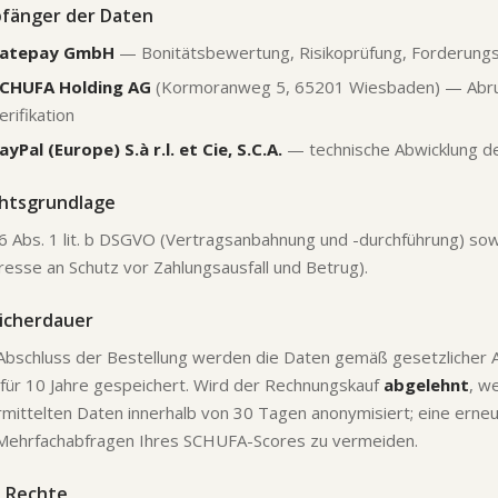
fänger der Daten
atepay GmbH
— Bonitätsbewertung, Risikoprüfung, Forderun
CHUFA Holding AG
(Kormoranweg 5, 65201 Wiesbaden) — Abruf
erifikation
ayPal (Europe) S.à r.l. et Cie, S.C.A.
— technische Abwicklung d
htsgrundlage
 6 Abs. 1 lit. b DSGVO (Vertragsanbahnung und -durchführung) sowi
resse an Schutz vor Zahlungsausfall und Betrug).
icherdauer
Abschluss der Bestellung werden die Daten gemäß gesetzlicher 
für 10 Jahre gespeichert. Wird der Rechnungskauf
abgelehnt
, w
mittelten Daten innerhalb von 30 Tagen anonymisiert; eine erneut
Mehrfachabfragen Ihres SCHUFA-Scores zu vermeiden.
e Rechte