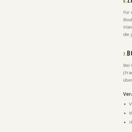
Z
6.
Für 
Boul
Irla
die 
B
7.
Bei 
(Fra
übe
Ver
V
W
I