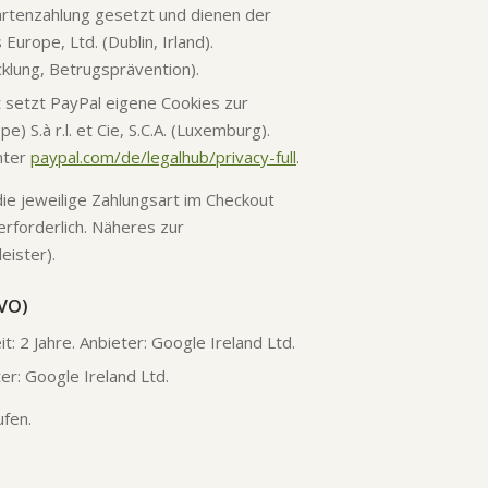
artenzahlung gesetzt und dienen der
urope, Ltd. (Dublin, Irland).
icklung, Betrugsprävention).
setzt PayPal eigene Cookies zur
 S.à r.l. et Cie, S.C.A. (Luxemburg).
unter
paypal.com/de/legalhub/privacy-full
.
ie jeweilige Zahlungsart im Checkout
erforderlich. Näheres zur
eister).
GVO)
: 2 Jahre. Anbieter: Google Ireland Ltd.
ter: Google Ireland Ltd.
ufen.