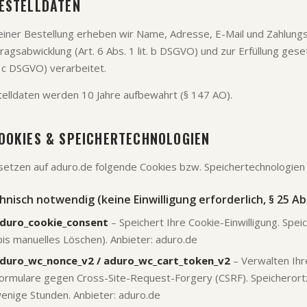
ESTELLDATEN
einer Bestellung erheben wir Name, Adresse, E-Mail und Zahlun
ragsabwicklung (Art. 6 Abs. 1 lit. b DSGVO) und zur Erfüllung gese
t. c DSGVO) verarbeitet.
elldaten werden 10 Jahre aufbewahrt (§ 147 AO).
OOKIES & SPEICHERTECHNOLOGIEN
setzen auf aduro.de folgende Cookies bzw. Speichertechnologien 
hnisch notwendig (keine Einwilligung erforderlich, § 25 A
duro_cookie_consent
– Speichert Ihre Cookie-Einwilligung. Spei
bis manuelles Löschen). Anbieter: aduro.de
duro_wc_nonce_v2 / aduro_wc_cart_token_v2
– Verwalten Ihr
ormulare gegen Cross-Site-Request-Forgery (CSRF). Speicherort:
enige Stunden. Anbieter: aduro.de