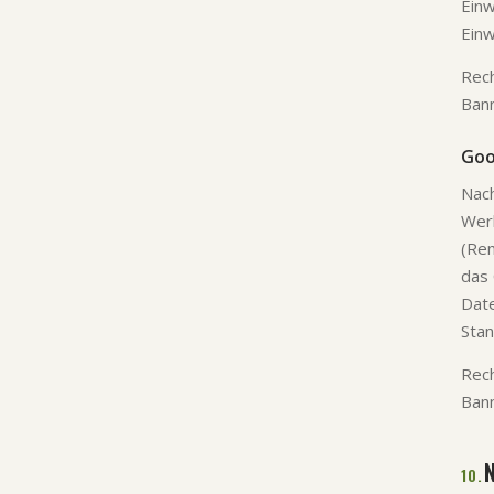
Einw
Einw
Rech
Bann
Goo
Nach
Werb
(Rem
das
Date
Stan
Rech
Bann
10.