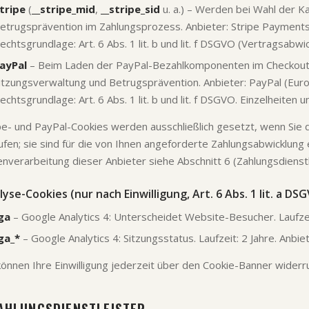
tripe
(
__stripe_mid
,
__stripe_sid
u. a.) – Werden bei Wahl der K
etrugsprävention im Zahlungsprozess. Anbieter: Stripe Payments E
echtsgrundlage: Art. 6 Abs. 1 lit. b und lit. f DSGVO (Vertragsabw
ayPal
– Beim Laden der PayPal-Bezahlkomponenten im Checkout 
itzungsverwaltung und Betrugsprävention. Anbieter: PayPal (Europe)
echtsgrundlage: Art. 6 Abs. 1 lit. b und lit. f DSGVO. Einzelheiten 
pe- und PayPal-Cookies werden ausschließlich gesetzt, wenn Sie d
ufen; sie sind für die von Ihnen angeforderte Zahlungsabwicklung 
nverarbeitung dieser Anbieter siehe Abschnitt 6 (Zahlungsdienstl
lyse-Cookies (nur nach Einwilligung, Art. 6 Abs. 1 lit. a DS
ga
– Google Analytics 4: Unterscheidet Website-Besucher. Laufzeit
ga_*
– Google Analytics 4: Sitzungsstatus. Laufzeit: 2 Jahre. Anbie
können Ihre Einwilligung jederzeit über den Cookie-Banner widerr