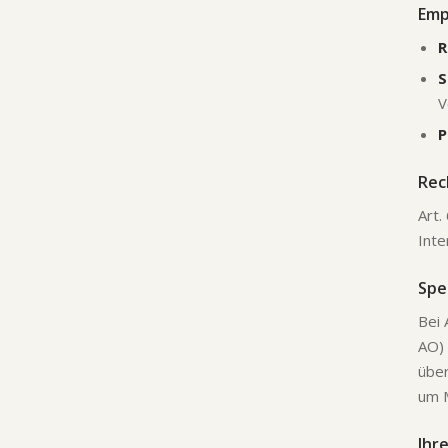
Emp
R
S
V
P
Rec
Art.
Inte
Spe
Bei 
AO) 
über
um 
Ihr