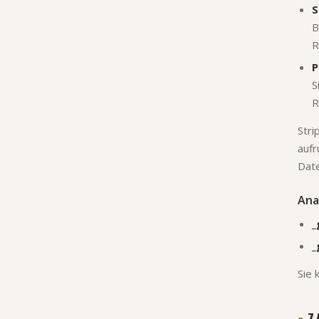
S
B
R
P
S
R
Stri
aufr
Date
Ana
_
_
Sie 