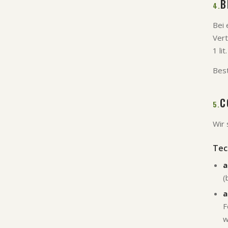
B
4.
Bei 
Vert
1 li
Best
C
5.
Wir 
Tec
a
(
a
F
w