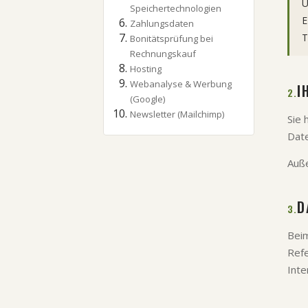
U
Speichertechnologien
E
Zahlungsdaten
T
Bonitätsprüfung bei
Rechnungskauf
Hosting
Webanalyse & Werbung
I
2.
(Google)
Newsletter (Mailchimp)
Sie 
Date
Auße
D
3.
Beim
Refe
Inte