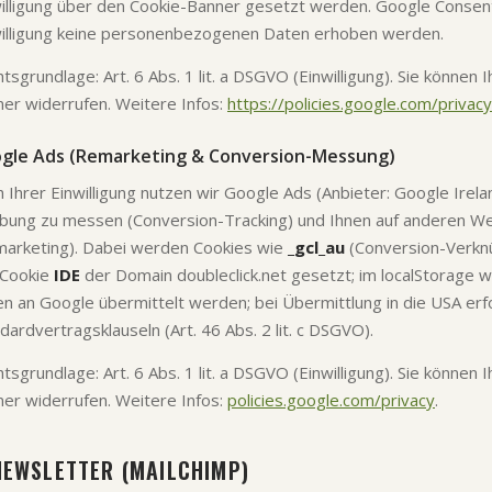
illigung über den Cookie-Banner gesetzt werden. Google Consent
illigung keine personenbezogenen Daten erhoben werden.
tsgrundlage: Art. 6 Abs. 1 lit. a DSGVO (Einwilligung). Sie können 
er widerrufen. Weitere Infos:
https://policies.google.com/privacy
gle Ads (Remarketing & Conversion-Messung)
 Ihrer Einwilligung nutzen wir Google Ads (Anbieter: Google Irela
ung zu messen (Conversion-Tracking) und Ihnen auf anderen W
arketing). Dabei werden Cookies wie
_gcl_au
(Conversion-Verknü
 Cookie
IDE
der Domain doubleclick.net gesetzt; im localStorage 
n an Google übermittelt werden; bei Übermittlung in die USA erf
dardvertragsklauseln (Art. 46 Abs. 2 lit. c DSGVO).
tsgrundlage: Art. 6 Abs. 1 lit. a DSGVO (Einwilligung). Sie können 
er widerrufen. Weitere Infos:
policies.google.com/privacy
.
NEWSLETTER (MAILCHIMP)