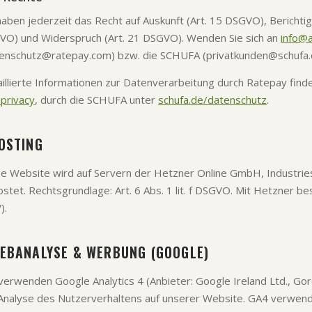
haben jederzeit das Recht auf Auskunft (Art. 15 DSGVO), Berichti
O) und Widerspruch (Art. 21 DSGVO). Wenden Sie sich an
info@
enschutz@ratepay.com) bzw. die SCHUFA (privatkunden@schufa.
illierte Informationen zur Datenverarbeitung durch Ratepay find
privacy
, durch die SCHUFA unter
schufa.de/datenschutz
.
OSTING
e Website wird auf Servern der Hetzner Online GmbH, Industrie
stet. Rechtsgrundlage: Art. 6 Abs. 1 lit. f DSGVO. Mit Hetzner b
).
EBANALYSE & WERBUNG (GOOGLE)
verwenden Google Analytics 4 (Anbieter: Google Ireland Ltd., Gor
Analyse des Nutzerverhaltens auf unserer Website. GA4 verwendet