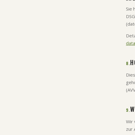
Sie 
DSGV
(dat
Deta
data
H
8.
Dies
geho
(AVV
W
9.
Wir 
zur 