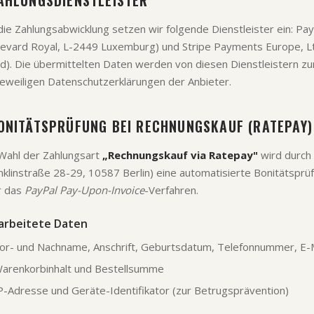
AHLUNGSDIENSTLEISTER
die Zahlungsabwicklung setzen wir folgende Dienstleister ein: PayPal
evard Royal, L-2449 Luxemburg) und Stripe Payments Europe, Ltd
nd). Die übermittelten Daten werden von diesen Dienstleistern zu
jeweiligen Datenschutzerklärungen der Anbieter.
ONITÄTSPRÜFUNG BEI RECHNUNGSKAUF (RATEPAY)
Wahl der Zahlungsart
„Rechnungskauf via Ratepay"
wird durch
nklinstraße 28-29, 10587 Berlin) eine automatisierte Bonitätsprüf
r das
PayPal Pay-Upon-Invoice
-Verfahren.
arbeitete Daten
or- und Nachname, Anschrift, Geburtsdatum, Telefonnummer, E-
arenkorbinhalt und Bestellsumme
P-Adresse und Geräte-Identifikator (zur Betrugsprävention)