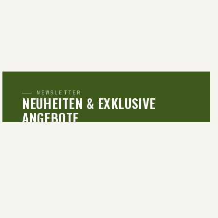
NEWSLETTER
NEUHEITEN & EXKLUSIVE
ANGEBOTE
Newsletter abonnieren und 10 % Rabatt auf die
erste Bestellung sichern.
ABONNIEREN
Mit der Anmeldung stimmst du der Verarbeitung durch
Mailchimp zu. Weitere Infos in der
Datenschutzerklaerung
.