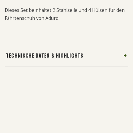
Dieses Set beinhaltet 2 Stahlseile und 4 Hülsen für den
Fährtenschuh von Aduro.
TECHNISCHE DATEN & HIGHLIGHTS
Brustpolster Nachsuchengeschirr
(
1
)
10,00 €
ab