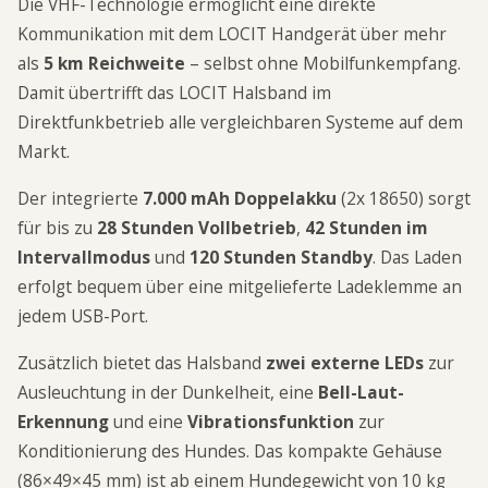
Die VHF-Technologie ermöglicht eine direkte
Kommunikation mit dem LOCIT Handgerät über mehr
als
5 km Reichweite
– selbst ohne Mobilfunkempfang.
Damit übertrifft das LOCIT Halsband im
Direktfunkbetrieb alle vergleichbaren Systeme auf dem
Markt.
Der integrierte
7.000 mAh Doppelakku
(2x 18650) sorgt
für bis zu
28 Stunden Vollbetrieb
,
42 Stunden im
Intervallmodus
und
120 Stunden Standby
. Das Laden
erfolgt bequem über eine mitgelieferte Ladeklemme an
jedem USB-Port.
Zusätzlich bietet das Halsband
zwei externe LEDs
zur
Ausleuchtung in der Dunkelheit, eine
Bell-Laut-
Erkennung
und eine
Vibrationsfunktion
zur
Konditionierung des Hundes. Das kompakte Gehäuse
(86×49×45 mm) ist ab einem Hundegewicht von 10 kg