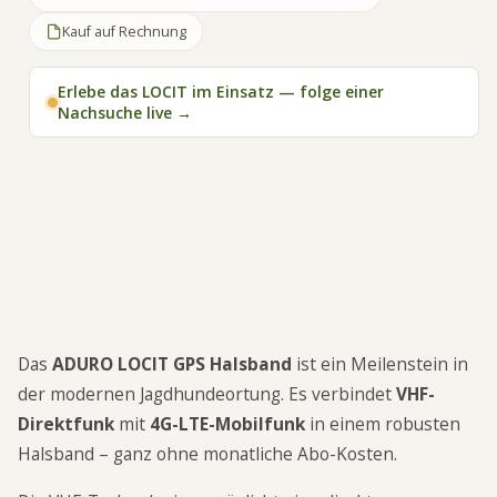
Kauf auf Rechnung
Erlebe das LOCIT im Einsatz — folge einer
Nachsuche live →
ADURO LOCIT GPS Halsband für Jagdhunde: 5km+
VHF-Reichweite, 7.000mAh, Bell-Erkennung, LTE.
Kein Abo nötig. Für Hunde ab 10kg – 450€.
Das
ADURO LOCIT GPS Halsband
ist ein Meilenstein in
der modernen Jagdhundeortung. Es verbindet
VHF-
Direktfunk
mit
4G-LTE-Mobilfunk
in einem robusten
Halsband – ganz ohne monatliche Abo-Kosten.