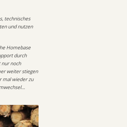
es, technisches
lten und nutzen
ische Homebase
upport durch
 nur noch
er weiter stiegen
r mal wieder zu
temwechsel…