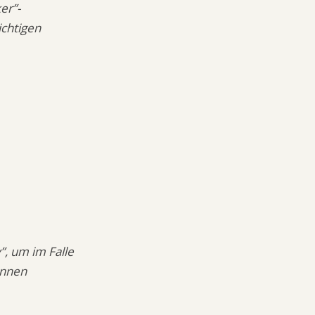
er”-
ichtigen
, um im Falle
önnen