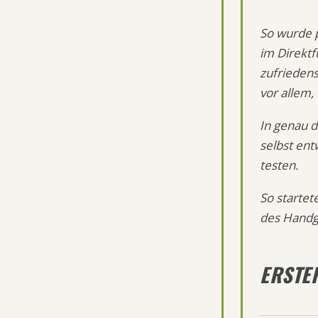
So wurde 
im Direkt
zufriedens
vor allem,
In genau d
selbst ent
testen.
So startet
des Handge
ERSTE