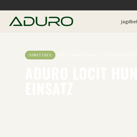
Jagdbe
SONSTIGES
08. JANUAR 2026
5
MIN LESEZEI
ADURO LOCIT HU
EINSATZ