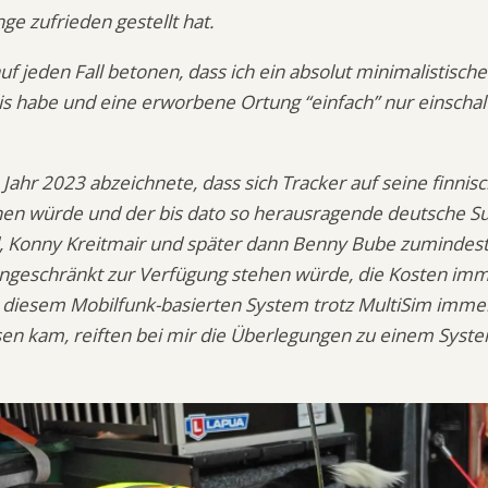
nge zufrieden gestellt hat.
 auf jeden Fall betonen, dass ich ein absolut minimalistisch
s habe und eine erworbene Ortung “einfach” nur einscha
m Jahr 2023 abzeichnete, dass sich Tracker auf seine finn
hen würde und der bis dato so herausragende deutsche S
, Konny Kreitmair und später dann Benny Bube zumindest
ingeschränkt zur Verfügung stehen würde, die Kosten imm
i diesem Mobilfunk-basierten System trotz MultiSim imme
sen kam, reiften bei mir die Überlegungen zu einem Sys