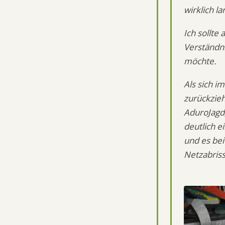
wirklich la
Ich sollte
Verständni
möchte.
Als sich i
zurückzie
AduroJagd
deutlich e
und es be
Netzabris