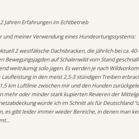
 2 Jahren Erfahrungen im Echtbetrieb
ir und meiner Verwendung eines Hundeortungssystems:
aktuell 2 westfälische Dachsbracken, die jährlich bei ca. 4
en Bewegungsjagden auf Schalenwild vom Stand geschnal
end weiträumig solo jagen. Es werden je nach Wildvorko
Laufleistung in den meist 2,5-3 stündigen Treiben erbrac
 1,5 km Luftlinie zwischen mir und den Hunden zurückgele
in mehr oder minder stark kupierten Revieren der Mittelge
etzabdeckung würde ich im Schnitt als für Deutschland “d
, es gibt leider immer wieder Bereiche, in denen man ke
mmt…