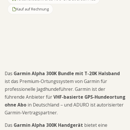
Kauf auf Rechnung
Garmin Alpha 300K mit T-20K Halsband: 55h Akku,
3,5 Zoll Display, VHF ohne Abo. Das Profi-GPS-Set
für Jagdhunde – offiziell bei ADURO kaufen.
Das
Garmin Alpha 300K Bundle mit T-20K Halsband
ist das Premium-Ortungssystem von Garmin für
professionelle Jagdhundeführer. Garmin ist der
führende Anbieter für
VHF-basierte GPS-Hundeortung
ohne Abo
in Deutschland – und ADURO ist autorisierter
Garmin-Vertragspartner.
Das
Garmin Alpha 300K Handgerät
bietet eine