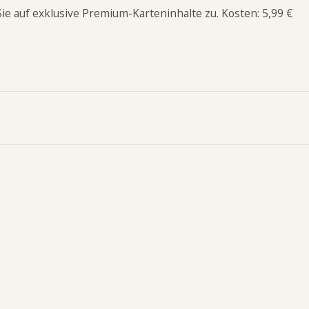
 Sie auf exklusive Premium-Karteninhalte zu. Kosten: 5,99 €
Garmin Alpha
Garmin T20 K
Lange Ante
Ortungshalsband