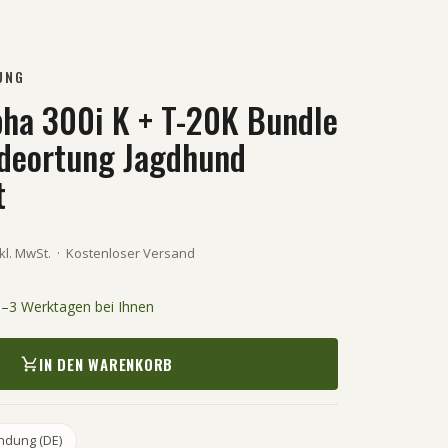
UNG
ha 300i K + T-20K Bundle
deortung Jagdhund
t
kl. MwSt.
·
Kostenloser Versand
 1–3 Werktagen bei Ihnen
IN DEN WARENKORB
ndung (DE)