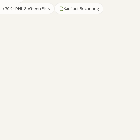
ab 70 € · DHL GoGreen Plus
Kauf auf Rechnung