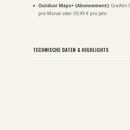
Outdoor Maps+ (Abonnement)
: Greifen
pro Monat oder 59,99 € pro Jahr.
TECHNISCHE DATEN & HIGHLIGHTS
Hundehalsband für
Schutzhülle für 
Jagdhunde
200/ 300