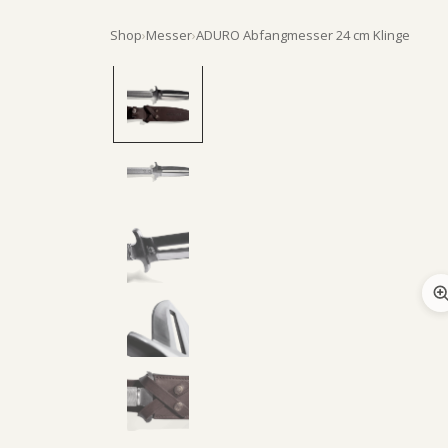
Shop
›
Messer
›
ADURO Abfangmesser 24 cm Klinge