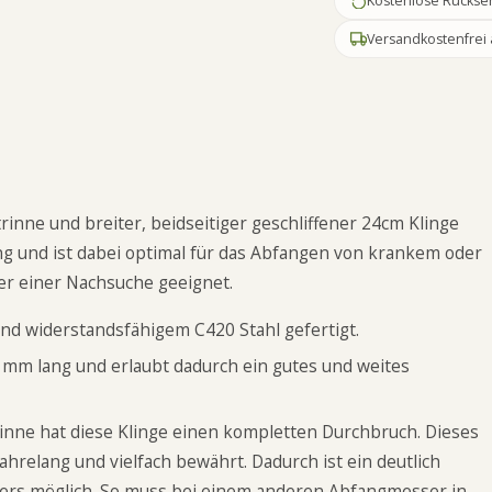
Kostenlose Rückse
Versandkostenfrei 
inne und breiter, beidseitiger geschliffener 24cm Klinge
ng und ist dabei optimal für das Abfangen von krankem oder
er einer Nachsuche geeignet.
und widerstandsfähigem C420 Stahl gefertigt.
0 mm lang und erlaubt dadurch ein gutes und weites
rinne hat diese Klinge einen kompletten Durchbruch. Dieses
 jahrelang und vielfach bewährt. Dadurch ist ein deutlich
ers möglich. So muss bei einem anderen Abfangmesser in