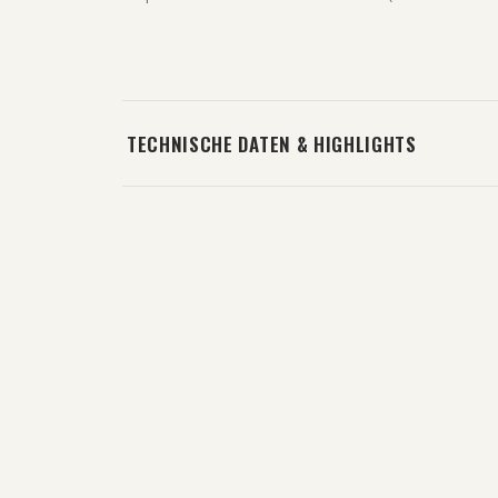
TECHNISCHE DATEN & HIGHLIGHTS
ADURO Abfangmesser 18 cm
Kydex Messersch
Klinge
(
5
)
99,00 €
49,00 €
ab