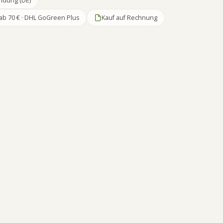
ndung (DE)
ab 70 € · DHL GoGreen Plus
Kauf auf Rechnung