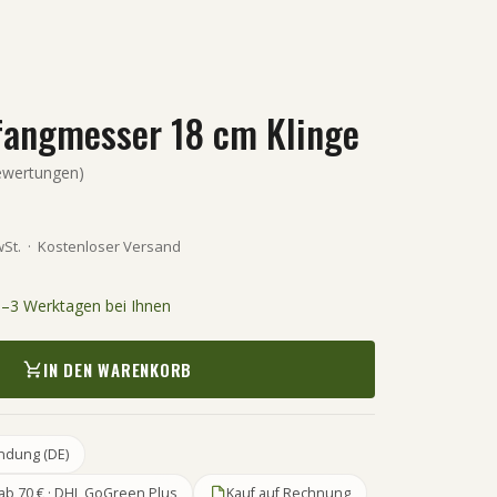
angmesser 18 cm Klinge
wertungen)
wSt.
·
Kostenloser Versand
 1–3 Werktagen bei Ihnen
IN DEN WARENKORB
ndung (DE)
ab 70 € · DHL GoGreen Plus
Kauf auf Rechnung