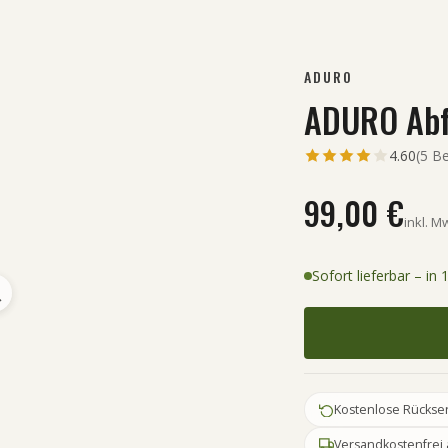
ADURO
ADURO Abf
4.60
(
5
Be
99,00 €
inkl. M
Sofort lieferbar – in
Kostenlose Rückse
Versandkostenfrei 