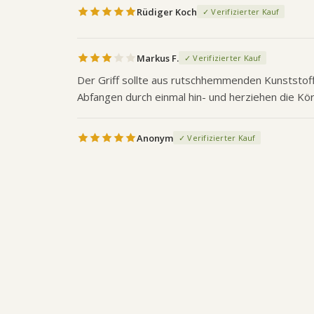
Rüdiger Koch
✓ Verifizierter Kauf
Markus F.
✓ Verifizierter Kauf
Der Griff sollte aus rutschhemmenden Kunststoff 
Abfangen durch einmal hin- und herziehen die Körp
Anonym
✓ Verifizierter Kauf
Hunde T-Shirt
Hundewarnweste 