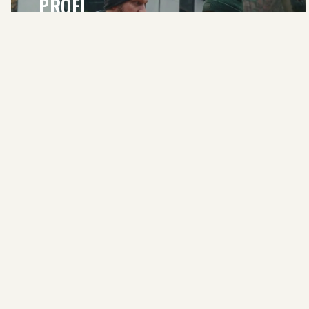
PROFI
BERATUNG ANFRAGEN
SHOP
Jagdbekleidu
Professionelle Jagd- und
Für den Hun
Hundeausrüstung für alle, die im Revier
Ortungssyst
höchste Ansprüche stellen.
ADURO LOC