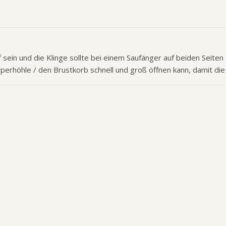
sein und die Klinge sollte bei einem Saufänger auf beiden Seiten
erhöhle / den Brustkorb schnell und groß öffnen kann, damit die L
in Pink
ADURO Hundeführerjacke
Hundewarn