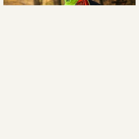
RATGEBER LESEN
SERVICE
UNTERNEH
ng
Versand & Lieferung
Über uns
d
Rückgabe & Umtausch
Blog & Ratg
eme
Zahlungsarten
Karriere
IT
Größentabelle