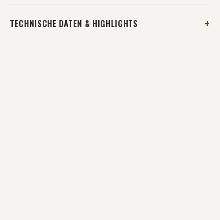
TECHNISCHE DATEN & HIGHLIGHTS
Hundehalsband für Jagdhunde
7,00 €
ab
Schutzhülle für Garmin Alpha 200/ 300
14,99 €