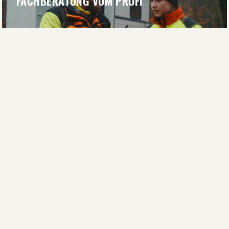
FACHBERATUNG VOM PROFI
BERATUNG ANFRAGEN
RATGEBER & WISSEN
WISSEN FÜR JÄGER
RATGEBER LESEN