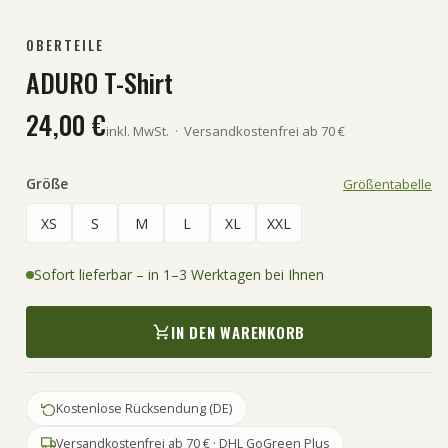
OBERTEILE
ADURO T-Shirt
24,00 €
inkl. MwSt.
·
Versandkostenfrei ab 70 €
Größe
Größentabelle
XS
S
M
L
XL
XXL
Sofort lieferbar – in 1–3 Werktagen bei Ihnen
IN DEN WARENKORB
Kostenlose Rücksendung (DE)
Versandkostenfrei ab 70 € · DHL GoGreen Plus